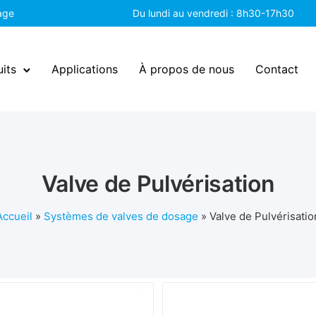
sage
Du lundi au vendredi : 8h30-17h30
its
Applications
À propos de nous
Contact
Valve de Pulvérisation
Accueil
»
Systèmes de valves de dosage
»
Valve de Pulvérisatio