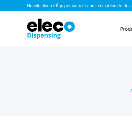
Hoenle eleco - É
quipements et consommables de do
Produ