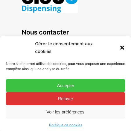
Nous contacter
+33 1 47 92 41 80
Gérer le consentement aux
cookies
Notre site internet utilise des cookies, pour vous proposer une expérience
125, avenue Louis Roche
complète ainsi qu'une analyse du trafic.
ZA des Basses Noëls
Accepter
92238 Gennevilliers Cedex - France
Refuser
Voir les préférences
Hoenle Eleco - Filiale de
Hoenle AG
Politique de cookies