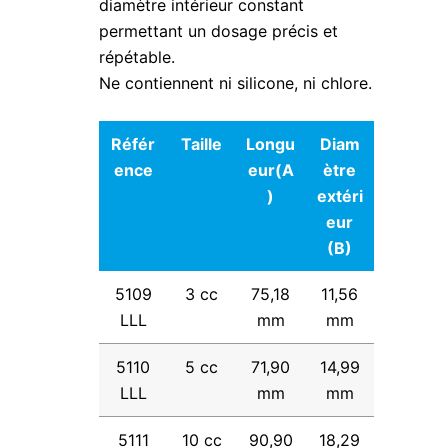
diamètre intérieur constant
permettant un dosage précis et
répétable.
Ne contiennent ni silicone, ni chlore.
Référ
Taille
Longu
Diam
ence
eur(A
ètre
)
extéri
eur
(B)
5109
3 cc
75,18
11,56
LLL
mm
mm
5110
5 cc
71,90
14,99
LLL
mm
mm
5111
10 cc
90,90
18,29