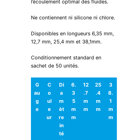
l’écoulement optimal des fluides.
Ne contiennent ni silicone ni chlore.
Disponibles en longueurs 6,35 mm,
12,7 mm, 25,4 mm et 38,1mm.
Conditionnement standard en
sachet de 50 unités.
G
C
Di
6.
12
25
3
au
o
a
3
.7
.4
8.
g
ul
m
5
m
m
1
e
e
èt
m
m
m
m
ur
re
m
m
in
té