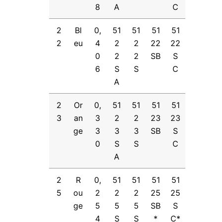
8
A
C
2
Bl
0,
51
51
51
51
2
eu
4
2
2
22
22
0
2
2
SB
S
6
S
S
C
A
2
Or
0,
51
51
51
51
3
an
3
2
2
23
23
ge
3
3
3
SB
S
0
S
S
C
A
2
R
0,
51
51
51
51
5
ou
2
2
2
25
25
ge
5
5
5
SB
S
4
S
S
*
C*