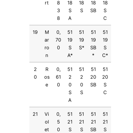
rt
8
18
18
18
18
3
S
S
SB
S
8
A
C
19
M
0,
51
51
51
51
ar
70
19
19
19
19
ro
0
S
S*
SB
S
n
A*
*
C*
2
R
0,
51
51
51
51
0
os
61
2
2
20
20
e
0
0
0
SB
S
S
S
C
A
21
Vi
0,
51
51
51
51
ol
5
21
21
21
21
et
0
S
S
SB
S