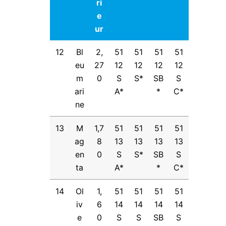
ri
e
ur
12
Bl
2,
51
51
51
51
eu
27
12
12
12
12
m
0
S
S*
SB
S
ari
A*
*
C*
ne
13
M
1,7
51
51
51
51
ag
8
13
13
13
13
en
0
S
S*
SB
S
ta
A*
*
C*
14
Ol
1,
51
51
51
51
iv
6
14
14
14
14
e
0
S
S
SB
S