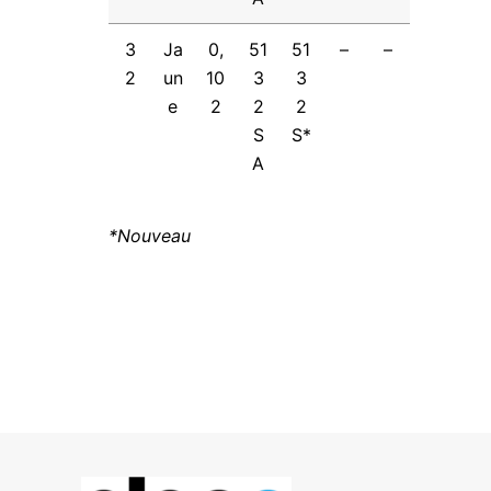
3
Ja
0,
51
51
–
–
2
un
10
3
3
e
2
2
2
S
S*
A
*Nouveau