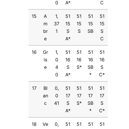
0
A*
C
15
A
1,
51
51
51
51
m
37
15
15
15
15
br
1
S
S
SB
S
e
A*
C
16
Gr
1,
51
51
51
51
is
0
16
16
16
16
e
4
S
S*
SB
S
0
A*
*
C*
17
Bl
0,
51
51
51
51
an
0
17
17
17
17
c
41
S
S*
SB
S
A*
*
C*
18
Ve
0,
51
51
51
51