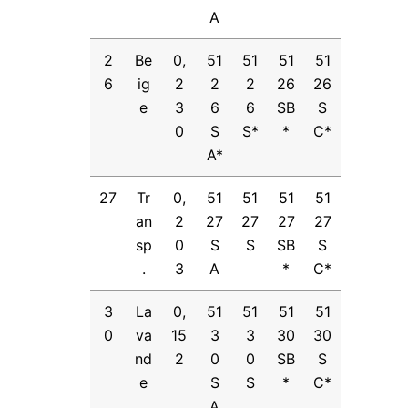
A
2
Be
0,
51
51
51
51
6
ig
2
2
2
26
26
e
3
6
6
SB
S
0
S
S*
*
C*
A*
27
Tr
0,
51
51
51
51
an
2
27
27
27
27
sp
0
S
S
SB
S
.
3
A
*
C*
3
La
0,
51
51
51
51
0
va
15
3
3
30
30
nd
2
0
0
SB
S
e
S
S
*
C*
A