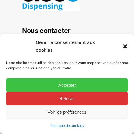
Nous contacter
+33 1 47 92 41 80
Gérer le consentement aux
cookies
Notre site internet utilise des cookies, pour vous proposer une expérience
125, avenue Louis Roche
complète ainsi qu'une analyse du trafic.
ZA des Basses Noëls
Accepter
92238 Gennevilliers Cedex - France
Refuser
Voir les préférences
Hoenle Eleco - Filiale de
Hoenle AG
Politique de cookies